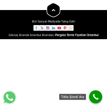
çözümlerdir. Çadır Çeşitlerimiz
En kaliteli çadırlar %33’e varan
indirimlerle Farklı ebat ve
kullanım...
Bizi Sosyal Medyada Takip Edin
Göktaş Branda İstanbul Brandacı
Pergola Tente Fiyatları İstanbul
Tıkla Şimdi Ara