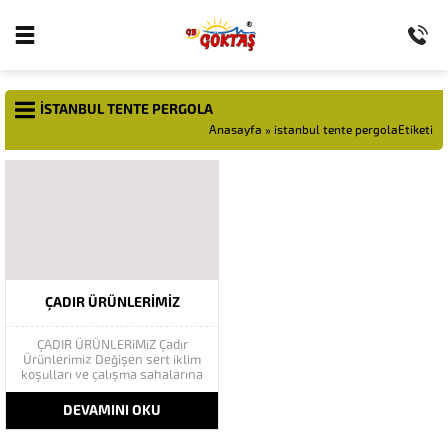
ISTANBUL TENTE PERGOLA
Anasayfa
»
istanbul tente pergolaEtiketi
ÇADIR ÜRÜNLERIMIZ
ÇADIR ÜRÜNLERiMiZ Çadır
Ürünlerimiz Değişen sert iklim
koşulları ve çalışma sahalarına
uygun ortamlar oluşturmanın en
pratik yolu olarak kullanılan
DEVAMINI OKU
şantiyeler birden fazla amaca
hizmet etmek için en uygun