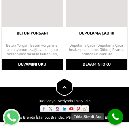
kullanılan ürünümüzdür. Isı
gösteren betonların kurtarıcısı
yalıtımı konusunda oldukça
olan Beton...
uygun bir üründür. Hava
kabarcıklı izolasyonlu ürün
örtü...
BETON YORGANI
DEPOLAMA ÇADIRI
Beton Yorganı Beton yorganı ısı
Depolama Çadırı Depolama Çadırı
izolasyonunu sağlayan, inşaat
İmalatçıdan alınır. Göktaş Branda
sektöründe sıklıkla kullanılan,
branda ürünleri ile
kışın kötü hava koşullarında
tasarlanabilecek tüm ürünleri
beton kurutma görevi gören bir
üretmektedir.Kurumsal bir firma
DEVAMINI OKU
DEVAMINI OKU
malzemedir. Asıl görevi ısı
olmamızın yanında binlerce
izolasyonunu sağlamak ve
referans mutlu müşteri ilkesi ile
beton yorganlarının altta kalan
yoluna devam ediyor. Depo
kısmının sıcak tutarak koruma
çadırları, zaman, ihtiyaç ve mali
ortamını sağlamasıdır. İnşaat
kaynak üçgeninde maksimum
sektöründe duvarlar...
faydayı sağlamak amacıyla
tasarlanmış...
Bizi Sosyal Medyada Takip Edin
Tıkla Şimdi Ara
Göktaş Branda İstanbul Brandacı
Pergola Tente Fiyatları İstanbul