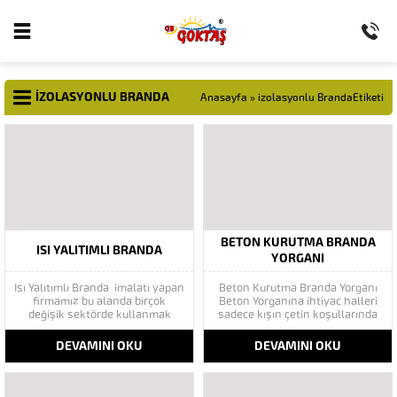
IZOLASYONLU BRANDA
Anasayfa
»
izolasyonlu BrandaEtiketi
BETON KURUTMA BRANDA
ISI YALITIMLI BRANDA
YORGANI
Isı Yalıtımlı Branda imalatı yapan
Beton Kurutma Branda Yorganı
firmamız bu alanda birçok
Beton Yorganına ihtiyac halleri
değişik sektörde kullanmak
sadece kışın çetin koşullarında
adına müşterilerine
gibi bir ön yargı oluşmuştur.
bu branda ürünü ile
Beton çadır yorganına ve
DEVAMINI OKU
DEVAMINI OKU
tanıştırmaktadır. Isı
brandaya ihtiyaç yaz aylarında
Yalıtımlı Branda Şantiye Çadırı,
hava koşullarında da ihtiyaç
Saman Koruma Brandası, Beton
duyulmaktadır. Kışın çetin hava
Yorganı gibi alanlarda tercihen
koşullarında donmadan çatlama