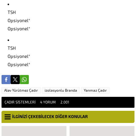
TSH
Opsiyonel*
Opsiyonel*
TSH
Opsiyonel*
Opsiyonel*
Alev Yürütmez Çadır
izolasyonlu Branda
Yanmaz Çadır
ÇADIR SISTEMLERI
4 YORUM
2.001
İLGİNİZİ ÇEKEBİLECEK DİĞER KONULAR