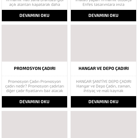
açık alanları kapatarak daha
Enfes tasarımlara imza
kullanışlı ve korunaklı bir alan
atmaktadır. Her zaman müşteri
haline getirmektedir. Halı saha
isteklerini ön plan da tutarak
DEVAMINI OKU
DEVAMINI OKU
brandası ve halı saha branda
branda hizmeti veren firmamız
değişimi hizmetleri veren
müşteri memnuniyetini
firma halı saha çadırı ve
sağlamıştır.Hesaplı branda
tentelerinin üretimi ve satışını
fiyatları ile sektöründe rakipsiz
yapmaktadır. Spor Salonu...
fiyat uygulaması yapmaktadır.
Kubbeli Gazebo Çadır Mimari
Çadır yapılarında...
PROMOSYON ÇADIRI
HANGAR VE DEPO ÇADIRI
Promosyon Çadırı Promosyon
HANGAR ŞANTİYE DEPO ÇADIRI
çadırı nedir? Promosyon çadırları
Hangar ve Depo Çadırı, zaman,
diğer çadır fiyatlarını baz alacak
ihtiyaç ve mali kaynak
olursanız oldukça uygun
üçgeninde maksimum faydayı
fiyatlıdır. Bu çadır sistemlerinde,
sağlamak amacıyla tasarlanmış
DEVAMINI OKU
DEVAMINI OKU
hafif konstrüksiyon ve hafif
yapılardır. Şantiye çadırları,
brandaları kullanarak üretimini
şantiyelerin zorlu çalışma
gerçekleştirmekteyiz.
şartlarında hızlı, kolay ve
Promosyon çadırlarımız,
demonte sistem olarak
tamamen kendi imalatımız
kurulabilirler. Şantiye çadırları
olmakla beraber
kullanım amacına göre
memnuniyetinizi sağlayacak
yatakhane,
özelliklerle tasarlanmıştır.
Yemekhane,Depolama,...