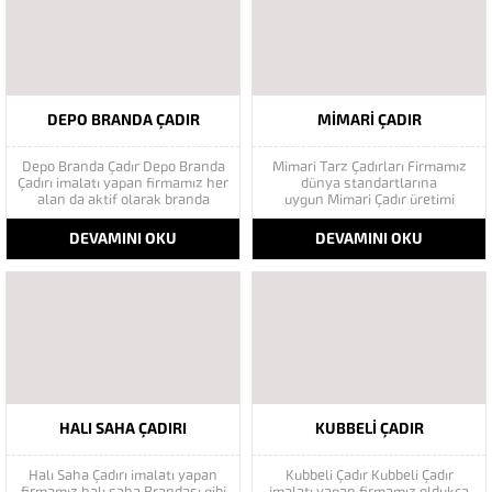
DEPO BRANDA ÇADIR
MIMARI ÇADIR
Depo Branda Çadır Depo Branda
Mimari Tarz Çadırları Firmamız
Çadırı imalatı yapan firmamız her
dünya standartlarına
alan da aktif olarak branda
uygun Mimari Çadır üretimi
hizmeti vermektedir. Müşteri
yapmaktadır. Ülkemizde lider
memnuniyetini ön planda
olmak için varlığını
DEVAMINI OKU
DEVAMINI OKU
tutarak hizmet sağlayan
sürdürmektedir. Vizyonumuz her
firmamız bu alan da başarıyı
geçen gün ileriye doğru
yakalayarak sektörün de öncü
ilerlemektedir. İnsanların daha
firma konumun da
çok ihtiyaçlarına yönelik
bulunmaktadır. Göktaş branda
çalışmakta olan şirketimiz daima
sağlamış olduğu...
ileriyi hedefleyerek yoluna
devam etmektedir. Tecrübeli
kadrosu ile...
HALI SAHA ÇADIRI
KUBBELI ÇADIR
Halı Saha Çadırı imalatı yapan
Kubbeli Çadır Kubbeli Çadır
firmamız halı saha Brandası gibi
imalatı yapan firmamız oldukça