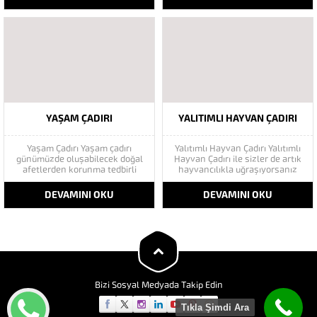
birleştirildiğinde, Negatif basınç
brandadan imal edilmiştir. Su
için uygundur. Firmamız dünya
geçirmezdir. Yalıtımlı ve
standartlarına uygun Mimari
yalıtımsız olarak imal
Çadır üretimi yapmaktadır. Mobil
edilmektedir. İstenirse soba
Hastane Çadırı diğer büyük çaplı
kurulabilir özelliktedir. İstenilen
Acil Çadır gereksinimlerindeki...
her ebatta yapılabilir. Direkleri
(iskeleti) borudan imal...
YAŞAM ÇADIRI
YALITIMLI HAYVAN ÇADIRI
Yaşam Çadırı Yaşam çadırı
Yalıtımlı Hayvan Çadırı Yalıtımlı
günümüzde oluşabilecek doğal
Hayvan Çadırı ile sizler de artık
afetlerden korunma tedbirli
hayvancılıkla uğraşıyorsanız
olma amaçlı yaptırma isteği
rahat bir nefes almış
duyulan son derece faydalı çadır
olacaksınız. Müşterilerimize
DEVAMINI OKU
DEVAMINI OKU
çeşitlerinden biridir. Çelik
sunduğumuz uygun branda
konstrüksiyonlu yaşam çadırı
fiyatları ile müşterilerimizin bir
imalatı yapan firmamız deprem
numaralı tercihi olmaktayız.
sel gibi doğal afetlerde
Özellikle kurban Bayramlarında
kullanılmak üzere özel yaşam
her tarafta görmeye alıştığımız
çadırlarını imal
kurban çadırlarının imalatını
etmektedir.Kızılay...
yapan firma...
Bizi Sosyal Medyada Takip Edin
Tıkla Şimdi Ara