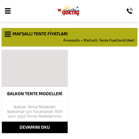
MAFSALLI TENTE FIYATLARI
Anasayfa
»
Mafsallı Tente FiyatlarıEtiketi
BALKON TENTE MODELLERI
Balkon Tente Modelleri
Balkonlar için Tasarlanan 1001
ürün çeşit Tente Modellerimiz
Kesinlikle Su geçirmez tente
kumaşı ve ışık almaz özelliğini
DEVAMINI OKU
taşır bu sayede sizlerde
istenilen renk ve modellerimizi