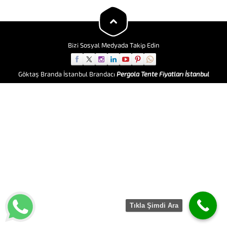
iletişim menüsünden
ögrenebilirsiniz. Balkon tente,
genelde adından da anlaşılacağı
üzere balkonlar için...
Bizi Sosyal Medyada Takip Edin
Göktaş Branda İstanbul Brandacı
Pergola Tente Fiyatları İstanbul
Tıkla Şimdi Ara