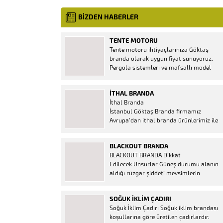
BİZDEN HABERLER
TENTE MOTORU
Tente motoru ihtiyaçlarınıza Göktaş
branda olarak uygun fiyat sunuyoruz.
Pergola sistemleri ve mafsallı model
tenteler için hemen temin edebileceğiniz
2 yıl garantili motor seçenekleri
İTHAL BRANDA
mevcuttur. Kumanda ve diğer aparatlar
İthal Branda
firmamızda mevcuttur.
İstanbul Göktaş Branda firmamız
Avrupa’dan ithal branda ürünlerimiz ile
hizmetinizde. İthal ürünlerin kaliteli ve
ucuz almanın en doğru adresi. İthal
BLACKOUT BRANDA
Ürün Al dükkanı ürünleri peşin fiyatına
BLACKOUT BRANDA Dikkat
bol taksitle Göktaş Branda Çeşitleri
Edilecek Unsurlar Güneş durumu alanın
Adresinde, 1.kalite ithal ürün ne demek
aldığı rüzgar şiddeti mevsimlerin
Brandacı sektöründe faaliyet gösteren,
etkisi(kış veya yaz )aylarının çetin
vizyonunu isminden alan...
geçmesi gibi faktörler branda alırken
SOĞUK İKLIM ÇADIRI
düşünmeniz gereken bir kaç faktörden
Soğuk İklim Çadırı Soğuk iklim brandası
biridir. Türkiye’nin lider Branda markası
koşullarına göre üretilen çadırlardır.
Göktaş Branda, Hazine ve Maliye Bakanı