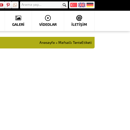
GALERİ
VIDEOLAR
İLETİŞİM
Anasayfa
»
Mafsallı TenteEtiketi