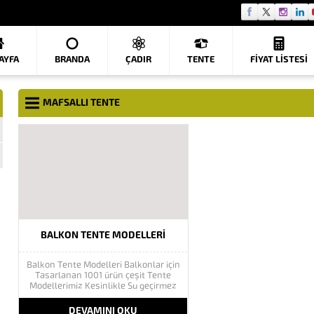
AYFA
BRANDA
ÇADIR
TENTE
FIYAT LISTESI
MAFSALLI TENTE
BALKON TENTE MODELLERI
Balkon Tente Modelleri Balkonlar için
Tasarlanan 1001 ürün çeşit Tente
Modellerimiz Kesinlikle Su geçirmez
tente kumaşı ve ışık almaz özelliğini
taşır bu sayede sizlerde istenilen
DEVAMINI OKU