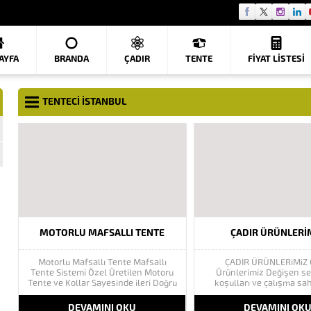
AYFA
BRANDA
ÇADIR
TENTE
FIYAT LISTESI
TENTECI ISTANBUL
MOTORLU MAFSALLI TENTE
ÇADIR ÜRÜNLERI
Motorlu Mafsallı Tente Mafsallı
ÇADIR ÜRÜNLERiMiZ 
Tente Sistemi Özel Üretilen Motoru
Ürünlerimiz Değişen ser
Tente ve Kollar Sayesinde ileri Doğru
koşulları ve çalışma sa
Açılır ve Geriye Doğru Toplanır estetik
uygun ortamlar oluştur
görünümü sayesinde uygulandığı
pratik yolu olarak kul
DEVAMINI OKU
DEVAMINI OK