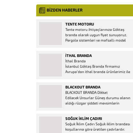
BİZDEN HABERLER
TENTE MOTORU
Tente motoru ihtiyaçlarınıza Göktaş
branda olarak uygun fiyat sunuyoruz.
Pergola sistemleri ve mafsallı model
tenteler için hemen temin edebileceğiniz
2 yıl garantili motor seçenekleri
İTHAL BRANDA
mevcuttur. Kumanda ve diğer aparatlar
İthal Branda
firmamızda mevcuttur.
İstanbul Göktaş Branda firmamız
Avrupa’dan ithal branda ürünlerimiz ile
hizmetinizde. İthal ürünlerin kaliteli ve
ucuz almanın en doğru adresi. İthal
BLACKOUT BRANDA
Ürün Al dükkanı ürünleri peşin fiyatına
BLACKOUT BRANDA Dikkat
bol taksitle Göktaş Branda Çeşitleri
Edilecek Unsurlar Güneş durumu alanın
Adresinde, 1.kalite ithal ürün ne demek
aldığı rüzgar şiddeti mevsimlerin
Brandacı sektöründe faaliyet gösteren,
etkisi(kış veya yaz )aylarının çetin
vizyonunu isminden alan...
geçmesi gibi faktörler branda alırken
SOĞUK İKLIM ÇADIRI
düşünmeniz gereken bir kaç faktörden
Soğuk İklim Çadırı Soğuk iklim brandası
biridir. Türkiye’nin lider Branda markası
koşullarına göre üretilen çadırlardır.
Göktaş Branda, Hazine ve Maliye Bakanı