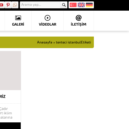
GALERİ
VIDEOLAR
İLETİŞİM
Anasayfa
»
tenteci istanbulEtiketi
MIZ
Çadır
t iklim
halarına
manın en
lanılan
U