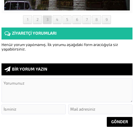
1
2
3
4
5
6
7
8
9
ZİYARETÇİ YORUMLARI
Henüz yorum yapılmamış. İlk yorumu aşağıdaki form aracılığıyla siz
yapabilirsiniz.
BİR YORUM YAZIN