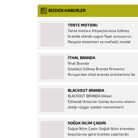
BİZDEN HABERLER
TENTE MOTORU
Tente motoru ihtiyaçlarınıza Göktaş
branda olarak uygun fiyat sunuyoruz.
Pergola sistemleri ve mafsallı model
tenteler için hemen temin edebileceğiniz
2 yıl garantili motor seçenekleri
İTHAL BRANDA
mevcuttur. Kumanda ve diğer aparatlar
İthal Branda
firmamızda mevcuttur.
İstanbul Göktaş Branda firmamız
Avrupa’dan ithal branda ürünlerimiz ile
hizmetinizde. İthal ürünlerin kaliteli ve
ucuz almanın en doğru adresi. İthal
BLACKOUT BRANDA
Ürün Al dükkanı ürünleri peşin fiyatına
BLACKOUT BRANDA Dikkat
bol taksitle Göktaş Branda Çeşitleri
Edilecek Unsurlar Güneş durumu alanın
Adresinde, 1.kalite ithal ürün ne demek
aldığı rüzgar şiddeti mevsimlerin
Brandacı sektöründe faaliyet gösteren,
etkisi(kış veya yaz )aylarının çetin
vizyonunu isminden alan...
geçmesi gibi faktörler branda alırken
SOĞUK İKLIM ÇADIRI
düşünmeniz gereken bir kaç faktörden
Soğuk İklim Çadırı Soğuk iklim brandası
biridir. Türkiye’nin lider Branda markası
koşullarına göre üretilen çadırlardır.
Göktaş Branda, Hazine ve Maliye Bakanı