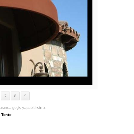
7
8
9
asında geçiş yapabilirsiniz.
t Tente