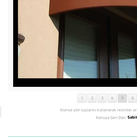
1
2
3
4
5
6
Klavye yön tuşlarını kullanarak resimler ar
Sabi
Konuya Geri Dön: