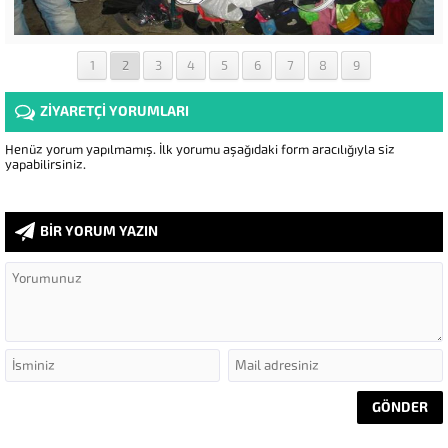
1
2
3
4
5
6
7
8
9
ZİYARETÇİ YORUMLARI
Henüz yorum yapılmamış. İlk yorumu aşağıdaki form aracılığıyla siz
yapabilirsiniz.
BİR YORUM YAZIN