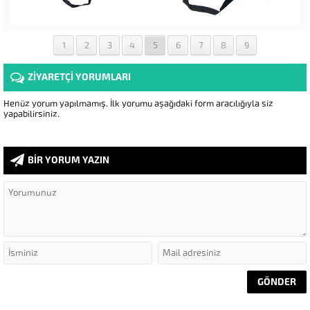
1
2
3
4
5
6
7
8
9
ZİYARETÇİ YORUMLARI
Henüz yorum yapılmamış. İlk yorumu aşağıdaki form aracılığıyla siz
yapabilirsiniz.
BİR YORUM YAZIN