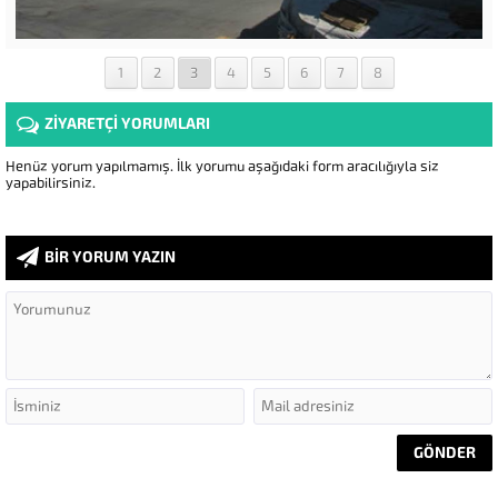
1
2
3
4
5
6
7
8
ZİYARETÇİ YORUMLARI
Henüz yorum yapılmamış. İlk yorumu aşağıdaki form aracılığıyla siz
yapabilirsiniz.
BİR YORUM YAZIN