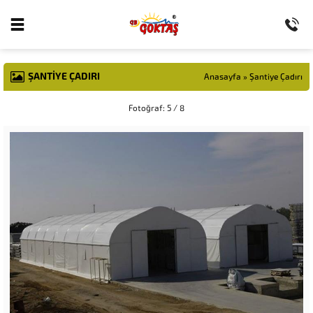
ŞANTIYE ÇADIRI
Anasayfa
»
Şantiye Çadırı
Fotoğraf: 5 / 8