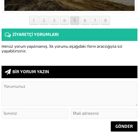
1
2
3
4
5
6
7
8
ZİYARETÇİ YORUMLARI
Henüz yorum yapılmamış. İlk yorumu aşağıdaki form aracılığıyla siz
yapabilirsiniz.
BİR YORUM YAZIN