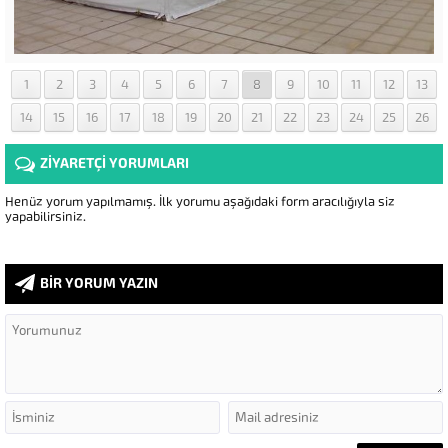
1
2
3
4
5
6
7
8
9
10
11
12
13
14
15
16
17
18
19
20
21
22
23
24
25
26
ZİYARETÇİ YORUMLARI
Henüz yorum yapılmamış. İlk yorumu aşağıdaki form aracılığıyla siz
yapabilirsiniz.
BİR YORUM YAZIN