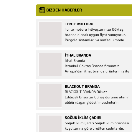
BİZDEN HABERLER
TENTE MOTORU
Tente motoru ihtiyaçlarınıza Göktaş
branda olarak uygun fiyat sunuyoruz.
Pergola sistemleri ve mafsallı model
tenteler için hemen temin edebileceğiniz
2 yıl garantili motor seçenekleri
İTHAL BRANDA
mevcuttur. Kumanda ve diğer aparatlar
İthal Branda
firmamızda mevcuttur.
İstanbul Göktaş Branda firmamız
Avrupa’dan ithal branda ürünlerimiz ile
hizmetinizde. İthal ürünlerin kaliteli ve
ucuz almanın en doğru adresi. İthal
BLACKOUT BRANDA
Ürün Al dükkanı ürünleri peşin fiyatına
BLACKOUT BRANDA Dikkat
bol taksitle Göktaş Branda Çeşitleri
Edilecek Unsurlar Güneş durumu alanın
Adresinde, 1.kalite ithal ürün ne demek
aldığı rüzgar şiddeti mevsimlerin
Brandacı sektöründe faaliyet gösteren,
etkisi(kış veya yaz )aylarının çetin
vizyonunu isminden alan...
geçmesi gibi faktörler branda alırken
SOĞUK İKLIM ÇADIRI
düşünmeniz gereken bir kaç faktörden
Soğuk İklim Çadırı Soğuk iklim brandası
biridir. Türkiye’nin lider Branda markası
koşullarına göre üretilen çadırlardır.
Göktaş Branda, Hazine ve Maliye Bakanı