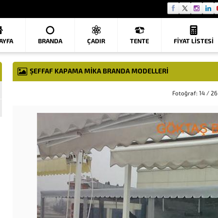
AYFA
BRANDA
ÇADIR
TENTE
FIYAT LISTESI
ŞEFFAF KAPAMA MIKA BRANDA MODELLERI
Fotoğraf: 14 / 26