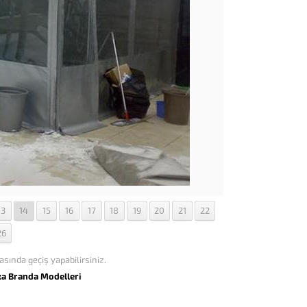
13
14
15
16
17
18
19
20
21
22
26
asında geçiş yapabilirsiniz.
ka Branda Modelleri