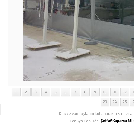
1
2
3
4
5
6
7
8
9
10
11
12
23
24
25
Klavye yön tuşlarını kullanarak resimler ar
Şeffaf Kapama Mi
Konuya Geri Dön: