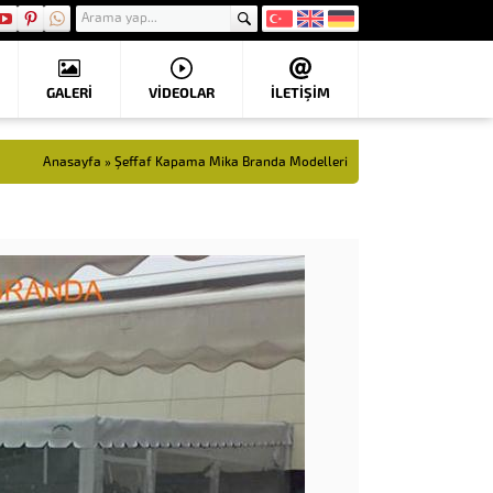
GALERİ
VIDEOLAR
İLETİŞİM
Anasayfa
»
Şeffaf Kapama Mika Branda Modelleri