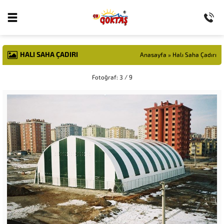
HALI SAHA ÇADIRI
Anasayfa
»
Halı Saha Çadırı
Fotoğraf: 3 / 9