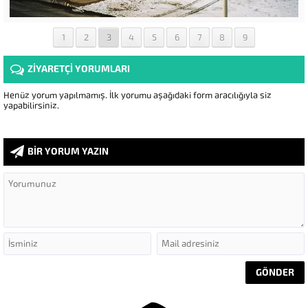
1
2
3
4
5
6
7
8
9
ZİYARETÇİ YORUMLARI
Henüz yorum yapılmamış. İlk yorumu aşağıdaki form aracılığıyla siz
yapabilirsiniz.
BİR YORUM YAZIN