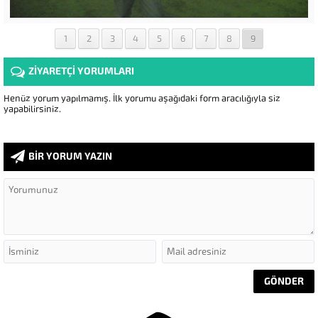
1
2
3
4
5
6
7
8
9
ZİYARETÇİ YORUMLARI
Henüz yorum yapılmamış. İlk yorumu aşağıdaki form aracılığıyla siz
yapabilirsiniz.
BİR YORUM YAZIN