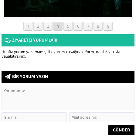
1
2
3
4
5
6
7
8
9
ZİYARETÇİ YORUMLARI
Henüz yorum yapılmamış. İlk yorumu aşağıdaki form aracılığıyla siz
yapabilirsiniz.
BİR YORUM YAZIN