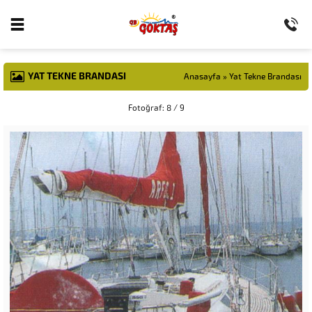
YAT TEKNE BRANDASI
Anasayfa
»
Yat Tekne Brandası
Fotoğraf: 8 / 9