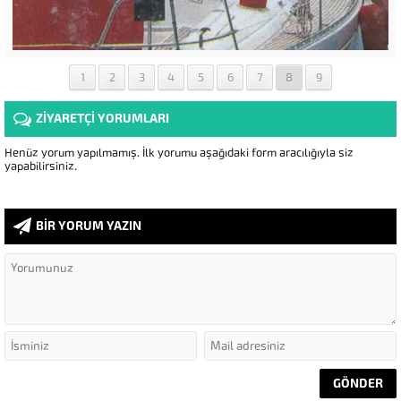
1
2
3
4
5
6
7
8
9
ZİYARETÇİ YORUMLARI
Henüz yorum yapılmamış. İlk yorumu aşağıdaki form aracılığıyla siz
yapabilirsiniz.
BİR YORUM YAZIN