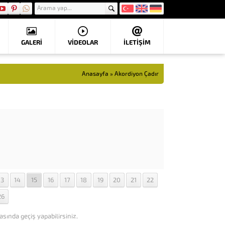
GALERİ
VIDEOLAR
İLETİŞİM
Anasayfa
»
Akordiyon Çadır
13
14
15
16
17
18
19
20
21
22
26
asında geçiş yapabilirsiniz.