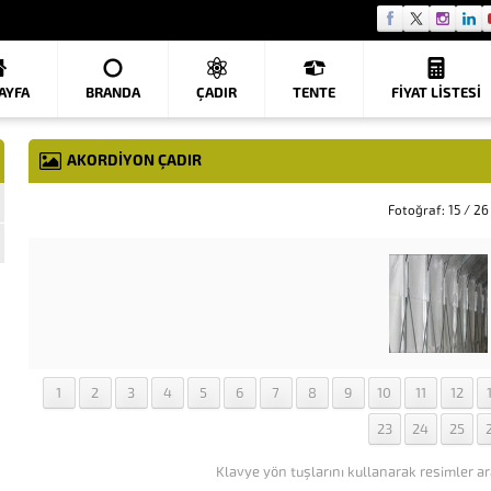
AYFA
BRANDA
ÇADIR
TENTE
FIYAT LISTESI
AKORDIYON ÇADIR
Fotoğraf: 15 / 26
1
2
3
4
5
6
7
8
9
10
11
12
23
24
25
Klavye yön tuşlarını kullanarak resimler ar