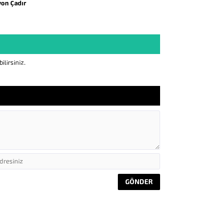
yon Çadır
lirsiniz.