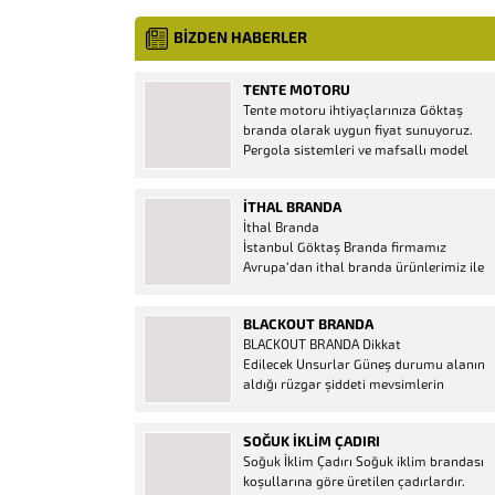
BİZDEN HABERLER
TENTE MOTORU
Tente motoru ihtiyaçlarınıza Göktaş
branda olarak uygun fiyat sunuyoruz.
Pergola sistemleri ve mafsallı model
tenteler için hemen temin edebileceğiniz
2 yıl garantili motor seçenekleri
İTHAL BRANDA
mevcuttur. Kumanda ve diğer aparatlar
İthal Branda
firmamızda mevcuttur.
İstanbul Göktaş Branda firmamız
Avrupa’dan ithal branda ürünlerimiz ile
hizmetinizde. İthal ürünlerin kaliteli ve
ucuz almanın en doğru adresi. İthal
BLACKOUT BRANDA
Ürün Al dükkanı ürünleri peşin fiyatına
BLACKOUT BRANDA Dikkat
bol taksitle Göktaş Branda Çeşitleri
Edilecek Unsurlar Güneş durumu alanın
Adresinde, 1.kalite ithal ürün ne demek
aldığı rüzgar şiddeti mevsimlerin
Brandacı sektöründe faaliyet gösteren,
etkisi(kış veya yaz )aylarının çetin
vizyonunu isminden alan...
geçmesi gibi faktörler branda alırken
SOĞUK İKLIM ÇADIRI
düşünmeniz gereken bir kaç faktörden
Soğuk İklim Çadırı Soğuk iklim brandası
biridir. Türkiye’nin lider Branda markası
koşullarına göre üretilen çadırlardır.
Göktaş Branda, Hazine ve Maliye Bakanı