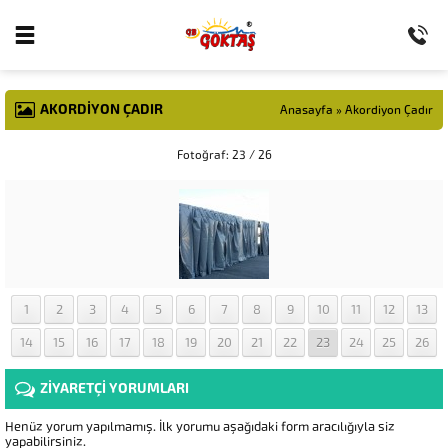
AKORDIYON ÇADIR
Anasayfa
»
Akordiyon Çadır
Fotoğraf: 23 / 26
1
2
3
4
5
6
7
8
9
10
11
12
13
14
15
16
17
18
19
20
21
22
23
24
25
26
ZİYARETÇİ YORUMLARI
Henüz yorum yapılmamış. İlk yorumu aşağıdaki form aracılığıyla siz
yapabilirsiniz.