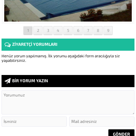
1
2
3
4
5
6
7
8
9
ZİYARETÇİ YORUMLARI
Henüz yorum yapılmamış. İlk yorumu aşağıdaki form aracılığıyla siz
yapabilirsiniz.
BİR YORUM YAZIN