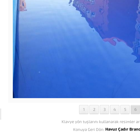
1
2
3
4
5
6
Klavye yön tuşlarını kullanarak resimler ar
Havuz Çadır Bran
Konuya Geri Dön: