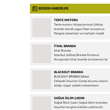
BİZDEN HABERLER
TENTE MOTORU
Tente motoru ihtiyaçlarınıza Göktaş
branda olarak uygun fiyat sunuyoruz.
Pergola sistemleri ve mafsallı model
tenteler için hemen temin edebileceğiniz
2 yıl garantili motor seçenekleri
İTHAL BRANDA
mevcuttur. Kumanda ve diğer aparatlar
İthal Branda
firmamızda mevcuttur.
İstanbul Göktaş Branda firmamız
Avrupa’dan ithal branda ürünlerimiz ile
hizmetinizde. İthal ürünlerin kaliteli ve
ucuz almanın en doğru adresi. İthal
BLACKOUT BRANDA
Ürün Al dükkanı ürünleri peşin fiyatına
BLACKOUT BRANDA Dikkat
bol taksitle Göktaş Branda Çeşitleri
Edilecek Unsurlar Güneş durumu alanın
Adresinde, 1.kalite ithal ürün ne demek
aldığı rüzgar şiddeti mevsimlerin
Brandacı sektöründe faaliyet gösteren,
etkisi(kış veya yaz )aylarının çetin
vizyonunu isminden alan...
geçmesi gibi faktörler branda alırken
SOĞUK İKLIM ÇADIRI
düşünmeniz gereken bir kaç faktörden
Soğuk İklim Çadırı Soğuk iklim brandası
biridir. Türkiye’nin lider Branda markası
koşullarına göre üretilen çadırlardır.
Göktaş Branda, Hazine ve Maliye Bakanı