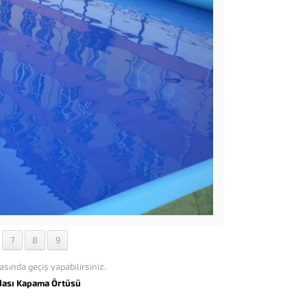
7
8
9
asında geçiş yapabilirsiniz.
dası Kapama Örtüsü