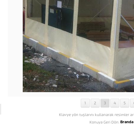
1
2
3
4
5
Klavye yön tuşlarını kullanarak resimler ar
Branda 
Konuya Geri Dön: