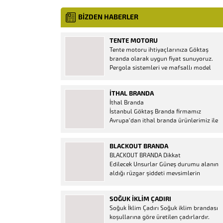
BİZDEN HABERLER
TENTE MOTORU
Tente motoru ihtiyaçlarınıza Göktaş
branda olarak uygun fiyat sunuyoruz.
Pergola sistemleri ve mafsallı model
tenteler için hemen temin edebileceğiniz
2 yıl garantili motor seçenekleri
İTHAL BRANDA
mevcuttur. Kumanda ve diğer aparatlar
İthal Branda
firmamızda mevcuttur.
İstanbul Göktaş Branda firmamız
Avrupa’dan ithal branda ürünlerimiz ile
hizmetinizde. İthal ürünlerin kaliteli ve
ucuz almanın en doğru adresi. İthal
BLACKOUT BRANDA
Ürün Al dükkanı ürünleri peşin fiyatına
BLACKOUT BRANDA Dikkat
bol taksitle Göktaş Branda Çeşitleri
Edilecek Unsurlar Güneş durumu alanın
Adresinde, 1.kalite ithal ürün ne demek
aldığı rüzgar şiddeti mevsimlerin
Brandacı sektöründe faaliyet gösteren,
etkisi(kış veya yaz )aylarının çetin
vizyonunu isminden alan...
geçmesi gibi faktörler branda alırken
SOĞUK İKLIM ÇADIRI
düşünmeniz gereken bir kaç faktörden
Soğuk İklim Çadırı Soğuk iklim brandası
biridir. Türkiye’nin lider Branda markası
koşullarına göre üretilen çadırlardır.
Göktaş Branda, Hazine ve Maliye Bakanı