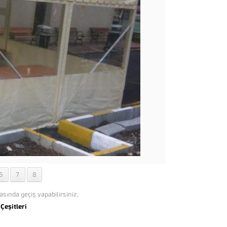
6
7
8
asında geçiş yapabilirsiniz.
Çeşitleri