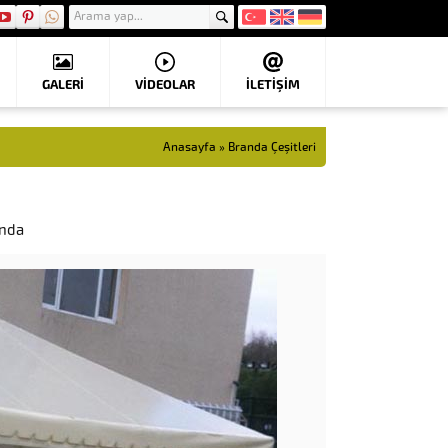
GALERİ
VIDEOLAR
İLETİŞİM
Anasayfa
»
Branda Çeşitleri
anda