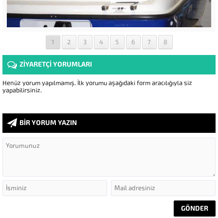
1
2
3
4
5
6
7
8
ZİYARETÇİ YORUMLARI
Henüz yorum yapılmamış. İlk yorumu aşağıdaki form aracılığıyla siz
yapabilirsiniz.
BİR YORUM YAZIN