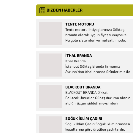
BİZDEN HABERLER
TENTE MOTORU
Tente motoru ihtiyaçlarınıza Göktaş
branda olarak uygun fiyat sunuyoruz.
Pergola sistemleri ve mafsallı model
tenteler için hemen temin edebileceğiniz
2 yıl garantili motor seçenekleri
İTHAL BRANDA
mevcuttur. Kumanda ve diğer aparatlar
İthal Branda
firmamızda mevcuttur.
İstanbul Göktaş Branda firmamız
Avrupa’dan ithal branda ürünlerimiz ile
hizmetinizde. İthal ürünlerin kaliteli ve
ucuz almanın en doğru adresi. İthal
BLACKOUT BRANDA
Ürün Al dükkanı ürünleri peşin fiyatına
BLACKOUT BRANDA Dikkat
bol taksitle Göktaş Branda Çeşitleri
Edilecek Unsurlar Güneş durumu alanın
Adresinde, 1.kalite ithal ürün ne demek
aldığı rüzgar şiddeti mevsimlerin
Brandacı sektöründe faaliyet gösteren,
etkisi(kış veya yaz )aylarının çetin
vizyonunu isminden alan...
geçmesi gibi faktörler branda alırken
SOĞUK İKLIM ÇADIRI
düşünmeniz gereken bir kaç faktörden
Soğuk İklim Çadırı Soğuk iklim brandası
biridir. Türkiye’nin lider Branda markası
koşullarına göre üretilen çadırlardır.
Göktaş Branda, Hazine ve Maliye Bakanı