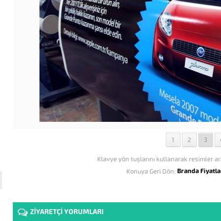
1
2
3
Klavye yön tuşlarını kullanarak resimler ar
Branda Fiyatla
Konuya Geri Dön:
ZİYARETÇİ YORUMLARI