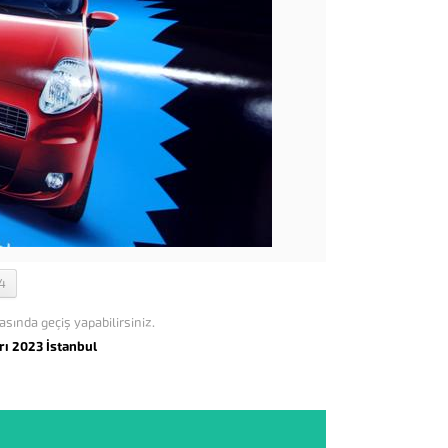
4
asında geçiş yapabilirsiniz.
rı 2023 İstanbul