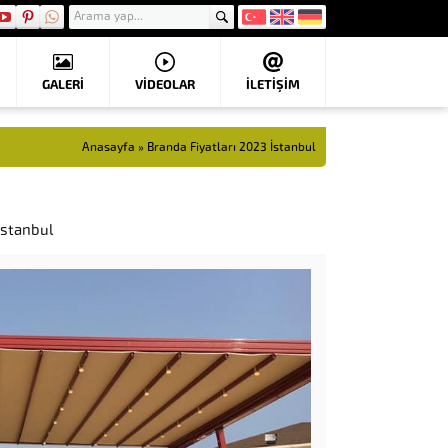
GALERİ
VIDEOLAR
İLETİŞİM
Anasayfa
»
Branda Fiyatları 2023 İstanbul
İstanbul