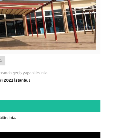
4
asında geçiş yapabilirsiniz.
rı 2023 İstanbul
lirsiniz.