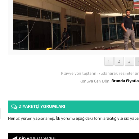
1
2
3
Klavye yön tuşlarını kullanarak resimler ar
Branda Fiyatla
Konuya Geri Dön:
ZİYARETÇİ YORUMLARI
Henüz yorum yapılmamış. İlk yorumu aşağıdaki form aracılığıyla siz yapabi