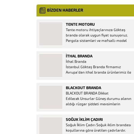
BİZDEN HABERLER
TENTE MOTORU
Tente motoru ihtiyaçlarınıza Göktaş
branda olarak uygun fiyat sunuyoruz.
Pergola sistemleri ve mafsallı model
tenteler için hemen temin edebileceğiniz
2 yıl garantili motor seçenekleri
İTHAL BRANDA
mevcuttur. Kumanda ve diğer aparatlar
İthal Branda
firmamızda mevcuttur.
İstanbul Göktaş Branda firmamız
Avrupa’dan ithal branda ürünlerimiz ile
hizmetinizde. İthal ürünlerin kaliteli ve
ucuz almanın en doğru adresi. İthal
BLACKOUT BRANDA
Ürün Al dükkanı ürünleri peşin fiyatına
BLACKOUT BRANDA Dikkat
bol taksitle Göktaş Branda Çeşitleri
Edilecek Unsurlar Güneş durumu alanın
Adresinde, 1.kalite ithal ürün ne demek
aldığı rüzgar şiddeti mevsimlerin
Brandacı sektöründe faaliyet gösteren,
etkisi(kış veya yaz )aylarının çetin
vizyonunu isminden alan...
geçmesi gibi faktörler branda alırken
SOĞUK İKLIM ÇADIRI
düşünmeniz gereken bir kaç faktörden
Soğuk İklim Çadırı Soğuk iklim brandası
biridir. Türkiye’nin lider Branda markası
koşullarına göre üretilen çadırlardır.
Göktaş Branda, Hazine ve Maliye Bakanı