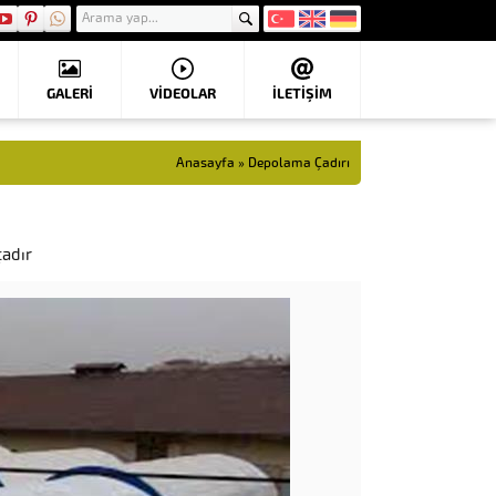
GALERİ
VIDEOLAR
İLETİŞİM
Anasayfa
»
Depolama Çadırı
çadır