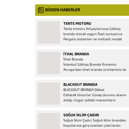
BİZDEN HABERLER
TENTE MOTORU
Tente motoru ihtiyaçlarınıza Göktaş
branda olarak uygun fiyat sunuyoruz.
Pergola sistemleri ve mafsallı model
tenteler için hemen temin edebileceğiniz
2 yıl garantili motor seçenekleri
İTHAL BRANDA
mevcuttur. Kumanda ve diğer aparatlar
İthal Branda
firmamızda mevcuttur.
İstanbul Göktaş Branda firmamız
Avrupa’dan ithal branda ürünlerimiz ile
hizmetinizde. İthal ürünlerin kaliteli ve
ucuz almanın en doğru adresi. İthal
BLACKOUT BRANDA
Ürün Al dükkanı ürünleri peşin fiyatına
BLACKOUT BRANDA Dikkat
bol taksitle Göktaş Branda Çeşitleri
Edilecek Unsurlar Güneş durumu alanın
Adresinde, 1.kalite ithal ürün ne demek
aldığı rüzgar şiddeti mevsimlerin
Brandacı sektöründe faaliyet gösteren,
etkisi(kış veya yaz )aylarının çetin
vizyonunu isminden alan...
geçmesi gibi faktörler branda alırken
SOĞUK İKLIM ÇADIRI
düşünmeniz gereken bir kaç faktörden
Soğuk İklim Çadırı Soğuk iklim brandası
biridir. Türkiye’nin lider Branda markası
koşullarına göre üretilen çadırlardır.
Göktaş Branda, Hazine ve Maliye Bakanı