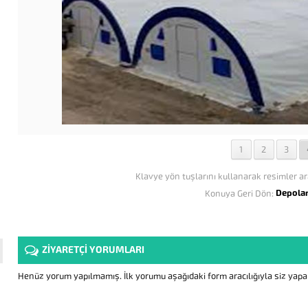
1
2
3
Klavye yön tuşlarını kullanarak resimler ar
Depola
Konuya Geri Dön:
ZİYARETÇİ YORUMLARI
Henüz yorum yapılmamış. İlk yorumu aşağıdaki form aracılığıyla siz yapabi