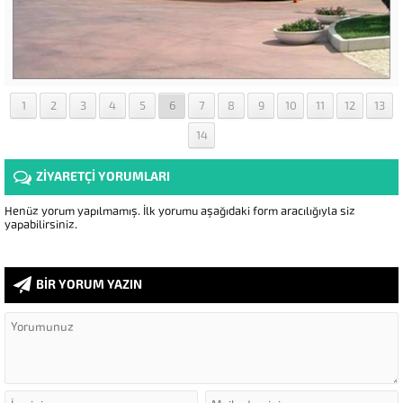
1
2
3
4
5
6
7
8
9
10
11
12
13
14
ZİYARETÇİ YORUMLARI
Henüz yorum yapılmamış. İlk yorumu aşağıdaki form aracılığıyla siz
yapabilirsiniz.
BİR YORUM YAZIN