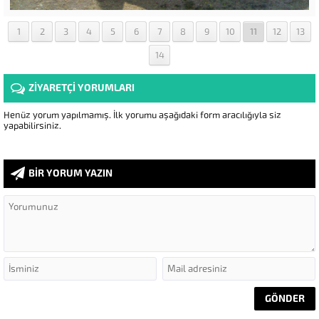
1
2
3
4
5
6
7
8
9
10
11
12
13
14
ZİYARETÇİ YORUMLARI
Henüz yorum yapılmamış. İlk yorumu aşağıdaki form aracılığıyla siz
yapabilirsiniz.
BİR YORUM YAZIN