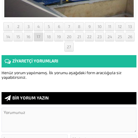
1
2
3
4
5
6
7
8
9
10
11
12
13
14
15
16
17
18
19
20
21
22
23
24
25
26
27
ZİYARETÇİ YORUMLARI
Henüz yorum yapılmamış. İlk yorumu aşağıdaki form aracılığıyla siz
yapabilirsiniz.
BİR YORUM YAZIN