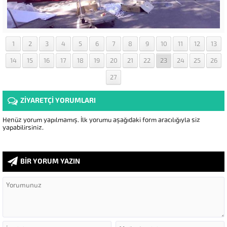
1
2
3
4
5
6
7
8
9
10
11
12
13
14
15
16
17
18
19
20
21
22
23
24
25
26
27
ZİYARETÇİ YORUMLARI
Henüz yorum yapılmamış. İlk yorumu aşağıdaki form aracılığıyla siz
yapabilirsiniz.
BİR YORUM YAZIN