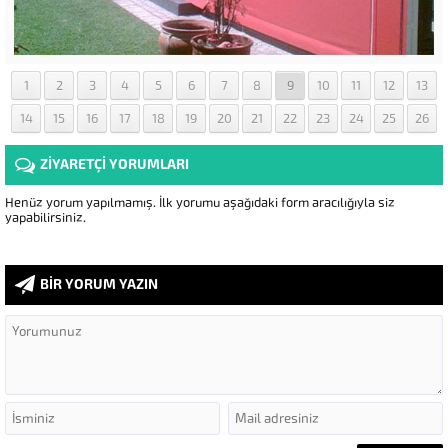
1
2
3
4
5
6
7
8
9
10
11
12
13
14
15
16
17
18
19
20
21
22
23
24
25
26
ZİYARETÇİ YORUMLARI
Henüz yorum yapılmamış. İlk yorumu aşağıdaki form aracılığıyla siz
yapabilirsiniz.
BİR YORUM YAZIN