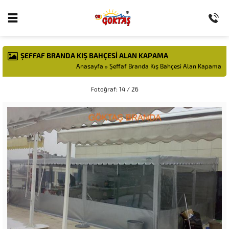
ŞEFFAF BRANDA KIŞ BAHÇESI ALAN KAPAMA
Anasayfa
»
Şeffaf Branda Kış Bahçesi Alan Kapama
Fotoğraf: 14 / 26