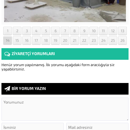
1
2
3
4
5
6
7
8
9
10
11
12
13
14
15
16
17
18
19
20
21
22
23
24
25
26
ZİYARETÇİ YORUMLARI
Henüz yorum yapılmamış. İlk yorumu aşağıdaki form aracılığıyla siz
yapabilirsiniz.
BİR YORUM YAZIN