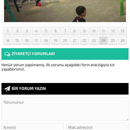
1
2
3
4
5
6
7
8
9
10
11
12
13
14
15
16
17
18
19
20
21
22
23
24
25
26
ZİYARETÇİ YORUMLARI
Henüz yorum yapılmamış. İlk yorumu aşağıdaki form aracılığıyla siz
yapabilirsiniz.
BİR YORUM YAZIN