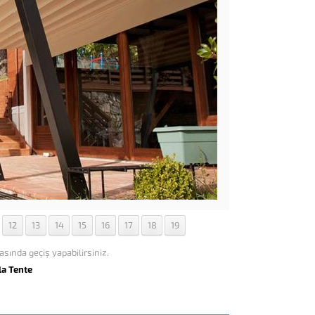
12
13
14
15
16
17
18
19
asında geçiş yapabilirsiniz.
la Tente