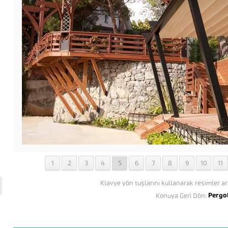
1
2
3
4
5
6
7
8
9
10
11
Klavye yön tuşlarını kullanarak resimler ar
Pergo
Konuya Geri Dön: