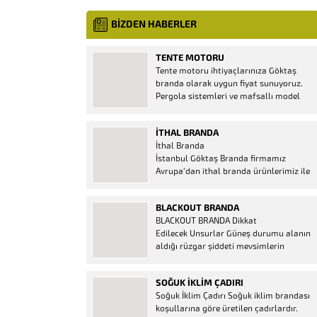
BİZDEN HABERLER
TENTE MOTORU
Tente motoru ihtiyaçlarınıza Göktaş
branda olarak uygun fiyat sunuyoruz.
Pergola sistemleri ve mafsallı model
tenteler için hemen temin edebileceğiniz
2 yıl garantili motor seçenekleri
İTHAL BRANDA
mevcuttur. Kumanda ve diğer aparatlar
İthal Branda
firmamızda mevcuttur.
İstanbul Göktaş Branda firmamız
Avrupa’dan ithal branda ürünlerimiz ile
hizmetinizde. İthal ürünlerin kaliteli ve
ucuz almanın en doğru adresi. İthal
BLACKOUT BRANDA
Ürün Al dükkanı ürünleri peşin fiyatına
BLACKOUT BRANDA Dikkat
bol taksitle Göktaş Branda Çeşitleri
Edilecek Unsurlar Güneş durumu alanın
Adresinde, 1.kalite ithal ürün ne demek
aldığı rüzgar şiddeti mevsimlerin
Brandacı sektöründe faaliyet gösteren,
etkisi(kış veya yaz )aylarının çetin
vizyonunu isminden alan...
geçmesi gibi faktörler branda alırken
SOĞUK İKLIM ÇADIRI
düşünmeniz gereken bir kaç faktörden
Soğuk İklim Çadırı Soğuk iklim brandası
biridir. Türkiye’nin lider Branda markası
koşullarına göre üretilen çadırlardır.
Göktaş Branda, Hazine ve Maliye Bakanı