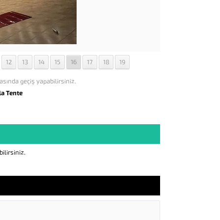
12
13
14
15
16
17
18
19
asında geçiş yapabilirsiniz.
la Tente
lirsiniz.