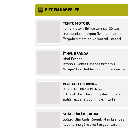
BİZDEN HABERLER
TENTE MOTORU
Tente motoru ihtiyaçlarınıza Göktaş
branda olarak uygun fiyat sunuyoruz.
Pergola sistemleri ve mafsallı model
tenteler için hemen temin edebileceğiniz
2 yıl garantili motor seçenekleri
İTHAL BRANDA
mevcuttur. Kumanda ve diğer aparatlar
İthal Branda
firmamızda mevcuttur.
İstanbul Göktaş Branda firmamız
Avrupa’dan ithal branda ürünlerimiz ile
hizmetinizde. İthal ürünlerin kaliteli ve
ucuz almanın en doğru adresi. İthal
BLACKOUT BRANDA
Ürün Al dükkanı ürünleri peşin fiyatına
BLACKOUT BRANDA Dikkat
bol taksitle Göktaş Branda Çeşitleri
Edilecek Unsurlar Güneş durumu alanın
Adresinde, 1.kalite ithal ürün ne demek
aldığı rüzgar şiddeti mevsimlerin
Brandacı sektöründe faaliyet gösteren,
etkisi(kış veya yaz )aylarının çetin
vizyonunu isminden alan...
geçmesi gibi faktörler branda alırken
SOĞUK İKLIM ÇADIRI
düşünmeniz gereken bir kaç faktörden
Soğuk İklim Çadırı Soğuk iklim brandası
biridir. Türkiye’nin lider Branda markası
koşullarına göre üretilen çadırlardır.
Göktaş Branda, Hazine ve Maliye Bakanı