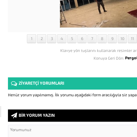
1
2
3
4
5
6
7
8
9
10
11
Klavye yön tuşlarını kullanarak resimler ar
Pergo
Konuya Geri Dön:
ZİYARETÇİ YORUMLARI
Henüz yorum yapılmamış. İlk yorumu aşağıdaki form aracılığıyla siz yapabi
BİR YORUM YAZIN