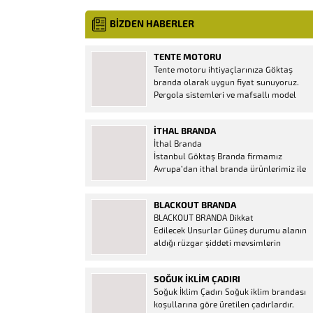
BİZDEN HABERLER
TENTE MOTORU
Tente motoru ihtiyaçlarınıza Göktaş
branda olarak uygun fiyat sunuyoruz.
Pergola sistemleri ve mafsallı model
tenteler için hemen temin edebileceğiniz
2 yıl garantili motor seçenekleri
İTHAL BRANDA
mevcuttur. Kumanda ve diğer aparatlar
İthal Branda
firmamızda mevcuttur.
İstanbul Göktaş Branda firmamız
Avrupa’dan ithal branda ürünlerimiz ile
hizmetinizde. İthal ürünlerin kaliteli ve
ucuz almanın en doğru adresi. İthal
BLACKOUT BRANDA
Ürün Al dükkanı ürünleri peşin fiyatına
BLACKOUT BRANDA Dikkat
bol taksitle Göktaş Branda Çeşitleri
Edilecek Unsurlar Güneş durumu alanın
Adresinde, 1.kalite ithal ürün ne demek
aldığı rüzgar şiddeti mevsimlerin
Brandacı sektöründe faaliyet gösteren,
etkisi(kış veya yaz )aylarının çetin
vizyonunu isminden alan...
geçmesi gibi faktörler branda alırken
SOĞUK İKLIM ÇADIRI
düşünmeniz gereken bir kaç faktörden
Soğuk İklim Çadırı Soğuk iklim brandası
biridir. Türkiye’nin lider Branda markası
koşullarına göre üretilen çadırlardır.
Göktaş Branda, Hazine ve Maliye Bakanı