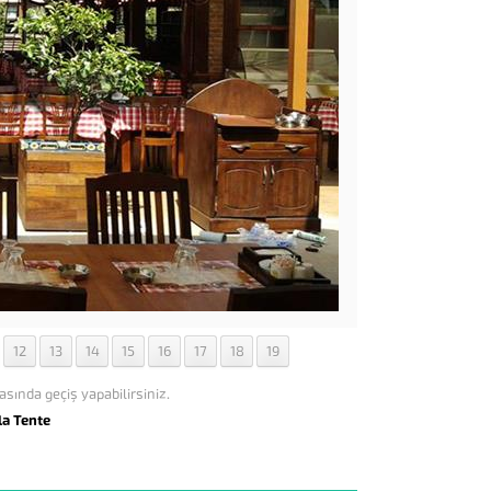
12
13
14
15
16
17
18
19
asında geçiş yapabilirsiniz.
la Tente