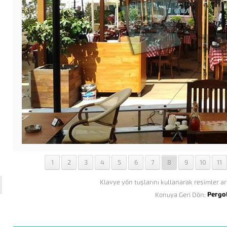
1
2
3
4
5
6
7
8
9
10
11
Klavye yön tuşlarını kullanarak resimler ar
Pergo
Konuya Geri Dön: