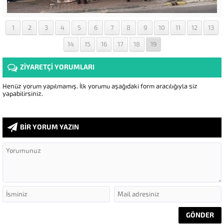
1
2
3
4
5
6
7
8
9
10
11
12
13
14
15
16
17
18
19
ZİYARETÇİ YORUMLARI
Henüz yorum yapılmamış. İlk yorumu aşağıdaki form aracılığıyla siz
yapabilirsiniz.
BİR YORUM YAZIN