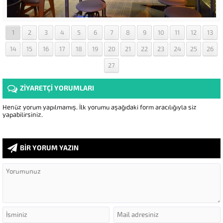
1
2
3
4
5
6
7
8
9
10
11
12
13
14
15
16
17
18
19
20
21
22
23
24
25
26
27
ZİYARETÇİ YORUMLARI
Henüz yorum yapılmamış. İlk yorumu aşağıdaki form aracılığıyla siz
yapabilirsiniz.
BİR YORUM YAZIN