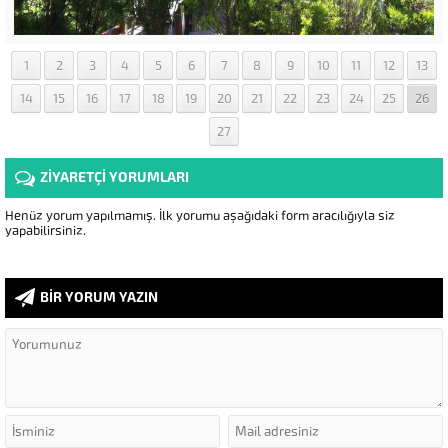
1
2
3
4
5
6
7
8
9
10
11
12
13
14
15
16
17
18
19
20
21
22
23
24
25
26
27
ZİYARETÇİ YORUMLARI
Henüz yorum yapılmamış. İlk yorumu aşağıdaki form aracılığıyla siz
yapabilirsiniz.
BİR YORUM YAZIN