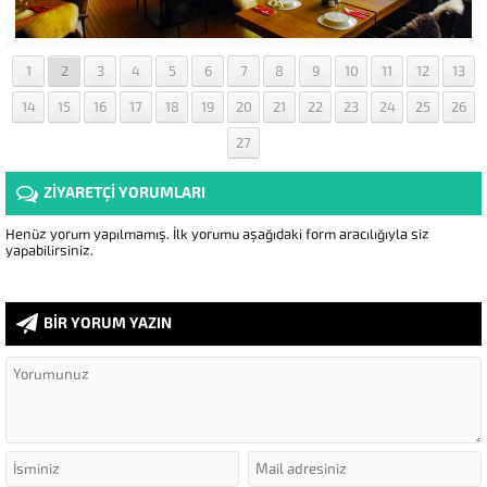
1
2
3
4
5
6
7
8
9
10
11
12
13
14
15
16
17
18
19
20
21
22
23
24
25
26
27
ZİYARETÇİ YORUMLARI
Henüz yorum yapılmamış. İlk yorumu aşağıdaki form aracılığıyla siz
yapabilirsiniz.
BİR YORUM YAZIN