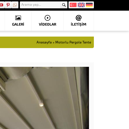
GALERİ
VIDEOLAR
İLETİŞİM
Anasayfa
»
Motorlu Pergole Tente