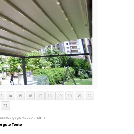
13
14
15
16
17
18
19
20
21
22
27
asında geçiş yapabilirsiniz.
ergole Tente