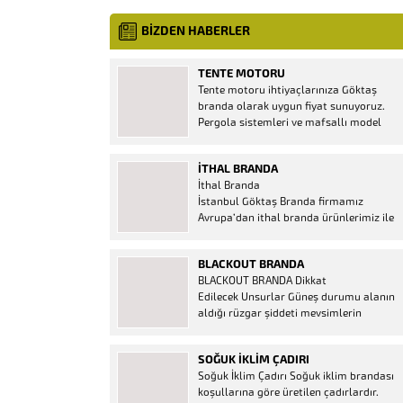
BİZDEN HABERLER
TENTE MOTORU
Tente motoru ihtiyaçlarınıza Göktaş
branda olarak uygun fiyat sunuyoruz.
Pergola sistemleri ve mafsallı model
tenteler için hemen temin edebileceğiniz
2 yıl garantili motor seçenekleri
İTHAL BRANDA
mevcuttur. Kumanda ve diğer aparatlar
İthal Branda
firmamızda mevcuttur.
İstanbul Göktaş Branda firmamız
Avrupa’dan ithal branda ürünlerimiz ile
hizmetinizde. İthal ürünlerin kaliteli ve
ucuz almanın en doğru adresi. İthal
BLACKOUT BRANDA
Ürün Al dükkanı ürünleri peşin fiyatına
BLACKOUT BRANDA Dikkat
bol taksitle Göktaş Branda Çeşitleri
Edilecek Unsurlar Güneş durumu alanın
Adresinde, 1.kalite ithal ürün ne demek
aldığı rüzgar şiddeti mevsimlerin
Brandacı sektöründe faaliyet gösteren,
etkisi(kış veya yaz )aylarının çetin
vizyonunu isminden alan...
geçmesi gibi faktörler branda alırken
SOĞUK İKLIM ÇADIRI
düşünmeniz gereken bir kaç faktörden
Soğuk İklim Çadırı Soğuk iklim brandası
biridir. Türkiye’nin lider Branda markası
koşullarına göre üretilen çadırlardır.
Göktaş Branda, Hazine ve Maliye Bakanı