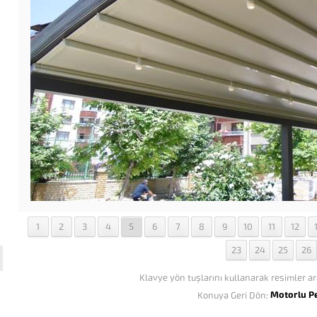
1
2
3
4
5
6
7
8
9
10
11
12
23
24
25
26
Klavye yön tuşlarını kullanarak resimler ar
Motorlu P
Konuya Geri Dön: