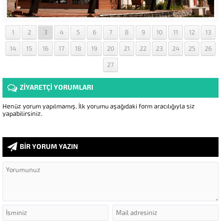
1
2
3
4
5
6
7
8
9
10
11
12
13
14
15
16
17
18
19
20
21
22
23
24
25
26
27
ZİYARETÇİ YORUMLARI
Henüz yorum yapılmamış. İlk yorumu aşağıdaki form aracılığıyla siz
yapabilirsiniz.
BİR YORUM YAZIN