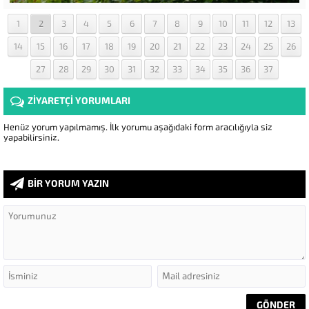
1
2
3
4
5
6
7
8
9
10
11
12
13
14
15
16
17
18
19
20
21
22
23
24
25
26
27
28
29
30
31
32
33
34
35
36
37
ZİYARETÇİ YORUMLARI
Henüz yorum yapılmamış. İlk yorumu aşağıdaki form aracılığıyla siz
yapabilirsiniz.
BİR YORUM YAZIN