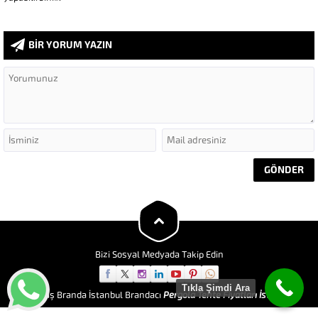
BİR YORUM YAZIN
Bizi Sosyal Medyada Takip Edin
Tıkla Şimdi Ara
Göktaş Branda İstanbul Brandacı
Pergola Tente Fiyatları İstanbul