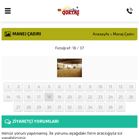
MANEJ ÇADIRI
Anasayfa
»
Manej Çadırı
Fotoğraf: 18 / 37
1
2
3
4
5
6
7
8
9
10
11
12
13
14
15
16
17
18
19
20
21
22
23
24
25
26
27
28
29
30
31
32
33
34
35
36
37
ZİYARETÇİ YORUMLARI
Henüz yorum yapılmamış. İlk yorumu aşağıdaki form aracılığıyla siz
yapabilirsiniz.