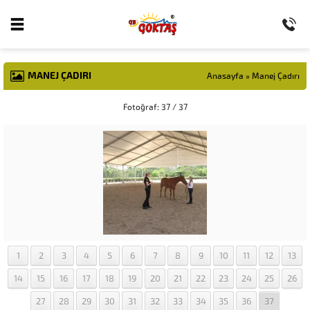
MANEJ ÇADIRI
Anasayfa
»
Manej Çadırı
Fotoğraf: 37 / 37
1
2
3
4
5
6
7
8
9
10
11
12
13
14
15
16
17
18
19
20
21
22
23
24
25
26
27
28
29
30
31
32
33
34
35
36
37