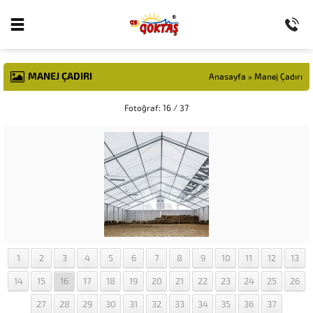
MANEJ ÇADIRI
Anasayfa
»
Manej Çadırı
Fotoğraf: 16 / 37
1
2
3
4
5
6
7
8
9
10
11
12
13
14
15
16
17
18
19
20
21
22
23
24
25
26
27
28
29
30
31
32
33
34
35
36
37