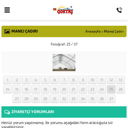
MANEJ ÇADIRI
Anasayfa
»
Manej Çadırı
Fotoğraf: 25 / 37
1
2
3
4
5
6
7
8
9
10
11
12
13
14
15
16
17
18
19
20
21
22
23
24
25
26
27
28
29
30
31
32
33
34
35
36
37
ZİYARETÇİ YORUMLARI
Henüz yorum yapılmamış. İlk yorumu aşağıdaki form aracılığıyla siz
yapabilirsiniz.