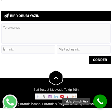
BİR YORUM YAZIN
Bizi Sosyal Medyada Takip Edin
Tıkla Şimdi Ara
Göktaş Branda İstanbul Brandacı
Pergola Tente Fiyatları İstanbul