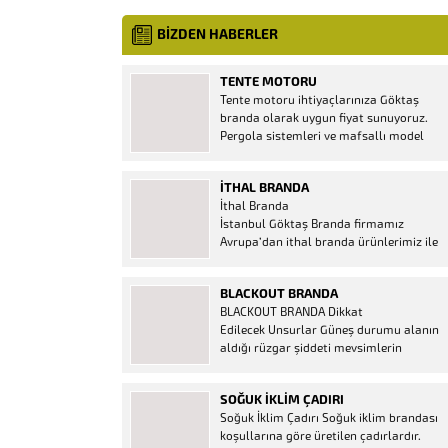
BİZDEN HABERLER
TENTE MOTORU
Tente motoru ihtiyaçlarınıza Göktaş
branda olarak uygun fiyat sunuyoruz.
Pergola sistemleri ve mafsallı model
tenteler için hemen temin edebileceğiniz
2 yıl garantili motor seçenekleri
İTHAL BRANDA
mevcuttur. Kumanda ve diğer aparatlar
İthal Branda
firmamızda mevcuttur.
İstanbul Göktaş Branda firmamız
Avrupa’dan ithal branda ürünlerimiz ile
hizmetinizde. İthal ürünlerin kaliteli ve
ucuz almanın en doğru adresi. İthal
BLACKOUT BRANDA
Ürün Al dükkanı ürünleri peşin fiyatına
BLACKOUT BRANDA Dikkat
bol taksitle Göktaş Branda Çeşitleri
Edilecek Unsurlar Güneş durumu alanın
Adresinde, 1.kalite ithal ürün ne demek
aldığı rüzgar şiddeti mevsimlerin
Brandacı sektöründe faaliyet gösteren,
etkisi(kış veya yaz )aylarının çetin
vizyonunu isminden alan...
geçmesi gibi faktörler branda alırken
SOĞUK İKLIM ÇADIRI
düşünmeniz gereken bir kaç faktörden
Soğuk İklim Çadırı Soğuk iklim brandası
biridir. Türkiye’nin lider Branda markası
koşullarına göre üretilen çadırlardır.
Göktaş Branda, Hazine ve Maliye Bakanı