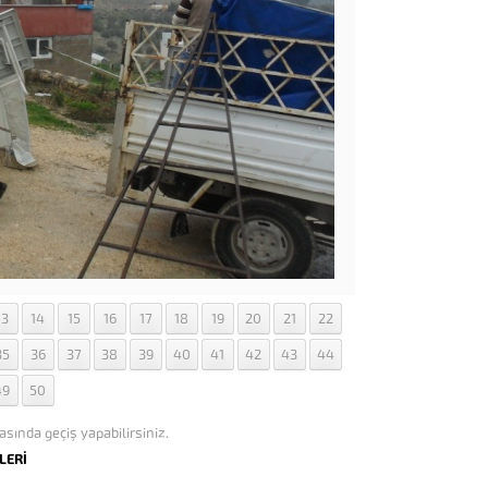
13
14
15
16
17
18
19
20
21
22
35
36
37
38
39
40
41
42
43
44
49
50
asında geçiş yapabilirsiniz.
LERİ