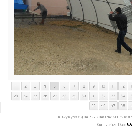
1
2
3
4
5
6
7
8
9
10
11
12
23
24
25
26
27
28
29
30
31
32
33
34
45
46
47
48
Klavye yön tuşlarını kullanarak resimler ar
GA
Konuya Geri Dön: