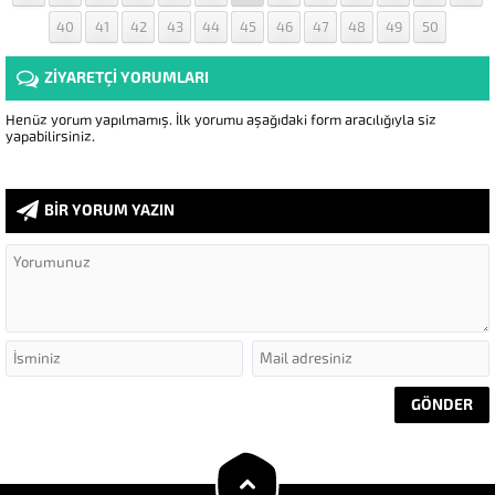
40
41
42
43
44
45
46
47
48
49
50
ZİYARETÇİ YORUMLARI
Henüz yorum yapılmamış. İlk yorumu aşağıdaki form aracılığıyla siz
yapabilirsiniz.
BİR YORUM YAZIN